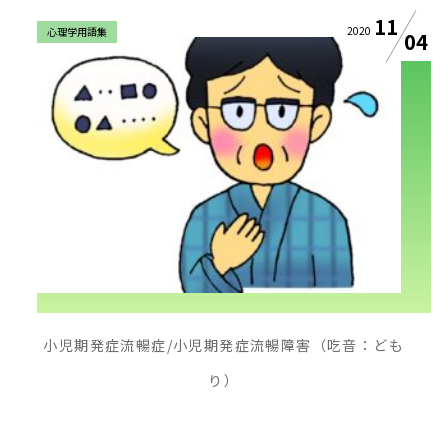
11
2020
心理学用語集
04
小児期発症流暢症/小児期発症流暢障害（吃音：ども
り）